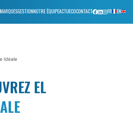
FACEBOOK
LINKEDIN
INSTAGRAM
 MARQUES
GESTION
NOTRE ÉQUIPE
ACTU
ECO
CONTACT
FR
EN
VREZ EL
ÉALE