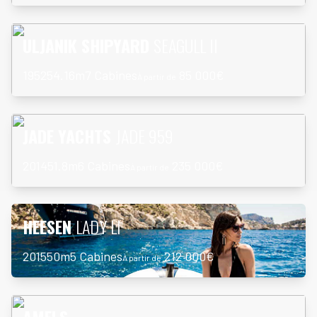
En savoir plus
ULJANIK SHIPYARD
SEAGULL II
1952
54.16m
7 Cabines
85 000€
À partir de
En savoir plus
JADE YACHTS
JADE 959
2014
51.8m
6 Cabines
235 000€
À partir de
En savoir plus
HEESEN
LADY LI
2015
50m
5 Cabines
212 000€
À partir de
En savoir plus