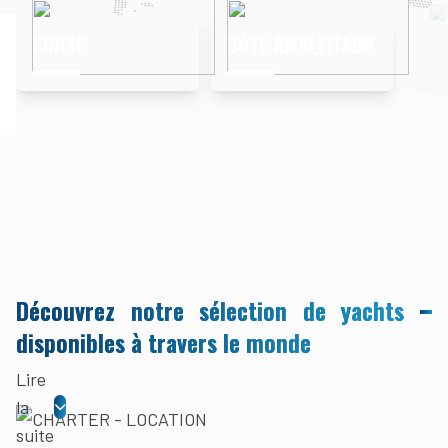
CORSE
CÔTE AMALFITAINE
CÔ
En
En savoir plus
En savoir plus
Découvrez notre sélection de yachts
disponibles à travers le monde
Lire
la
suite