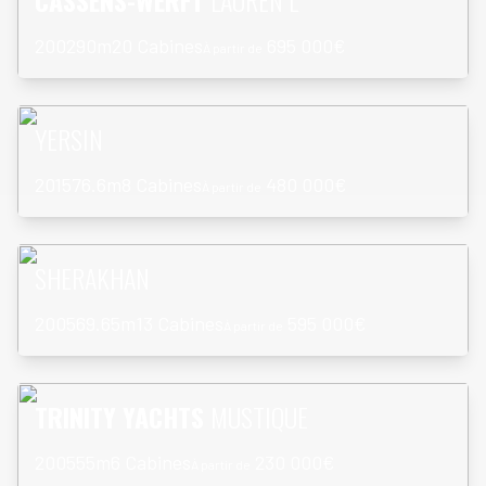
CASSENS-WERFT
LAUREN L
2002
90m
20 Cabines
695 000€
À partir de
En savoir plus
YERSIN
2015
76.6m
8 Cabines
480 000€
À partir de
En savoir plus
SHERAKHAN
2005
69.65m
13 Cabines
595 000€
À partir de
En savoir plus
TRINITY YACHTS
MUSTIQUE
2005
55m
6 Cabines
230 000€
À partir de