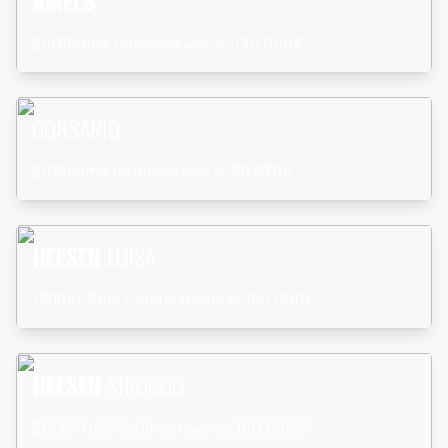
AMELS
2001
50m
5 Cabines
170 000€
À partir de
En savoir plus
CORSARIO
2019
48m
6 Cabines
66 670€
À partir de
En savoir plus
HEESEN
LUISA
1998
47.6m
5 Cabines
150 000€
À partir de
En savoir plus
HEESEN
SIROCCO
2006
47m
6 Cabines
180 000€
À partir de