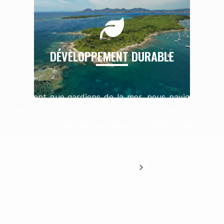
organisons votre charter qui dépassera vos attentes
les plus élevées.
Vous souhaitez que nous gérions votre yacht à la
DÉVELOPPEMENT DURABLE
location ? OCEAN DRIVE propose aussi la gestion de
votre yacht à la location afin de vous permettre de
rentabiliser une partie des couts fixes lorsque vous
En tant que gardiens de la mer, nous naviguons
n’êtes pas à bord ; Cela améliorera aussi la valeur
vers un horizon où le luxe est défini par
marchande de votre yacht grâce à une réputation de
l'harmonie exquise que nous entretenons avec la
location éprouvée.
nature.
Notre équipe de location est toujours disponible et
travaillera efficacement pour répondre à tous vos
EN SAVOIR PLUS
besoins grâce à nos relations privilégiées et bien
établies avec les propriétaires, capitaines et
équipages.