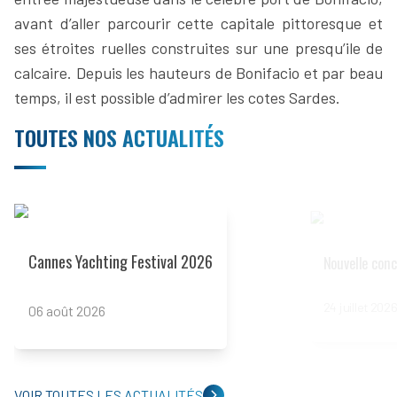
avant d’aller parcourir cette capitale pittoresque et
ses étroites ruelles construites sur une presqu’ile de
calcaire. Depuis les hauteurs de Bonifacio et par beau
temps, il est possible d’admirer les cotes Sardes.
TOUTES NOS ACTUALITÉS
Read more
Read more
Cannes Yachting Festival 2026
Nouvelle conc
24 juillet 2026
06 août 2026
VOIR TOUTES LES ACTUALITÉS