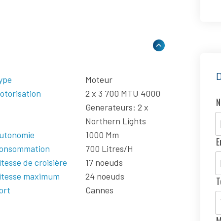
ype
Moteur
otorisation
2 x 3 700 MTU 4000
Generateurs: 2 x
Northern Lights
utonomie
1000 Mm
E
onsommation
700 Litres/H
itesse de croisière
17 noeuds
itesse maximum
24 noeuds
T
ort
Cannes
M