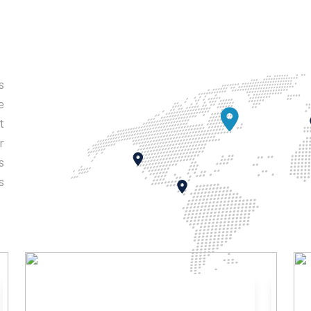
s
e
t
r
s
s
CÔTE AMALFITAINE
CÔ