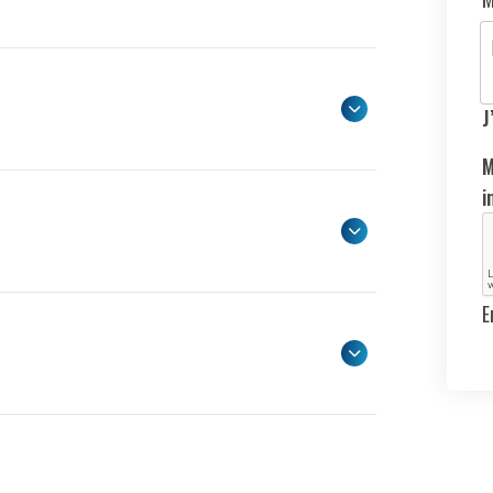
J
M
i