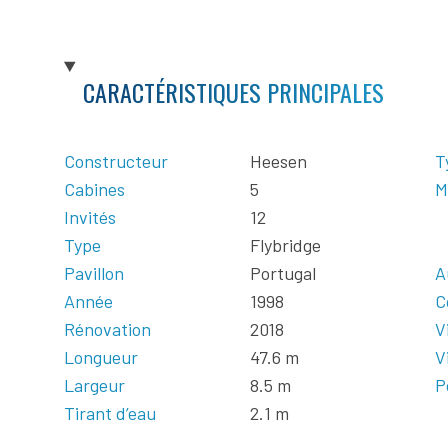
CARACTÉRISTIQUES PRINCIPALES
Constructeur
Heesen
T
Cabines
5
M
Invités
12
Type
Flybridge
Pavillon
Portugal
A
Année
1998
C
Rénovation
2018
V
Longueur
47.6 m
V
Largeur
8.5 m
P
Tirant d’eau
2.1 m