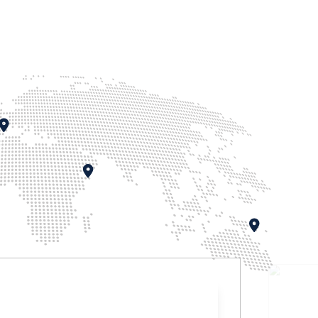
TE D’AZUR
CROATI