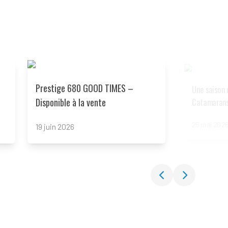
Read more
Read more
Prestige 680 GOOD TIMES –
Une saison 
Disponible à la vente
Catamarans
25 mai 202
19 juin 2026